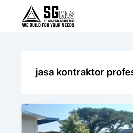
Lewati
ke
konten
jasa kontraktor profe